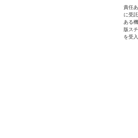
責任
に受
ある
版ス
を受