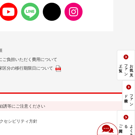
項
にご負担いただく費用について
一覧
フ
ァ
ン
ド
お気に入り
家区分の移行期限日について
検索
フ
ァ
ン
ド
勧誘等にご注意ください
クセシビリティ方針
ご質問
る
よ
く
あ